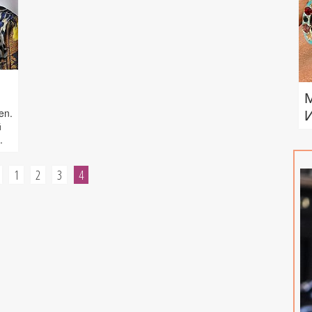
en.
й
.
1
2
3
4