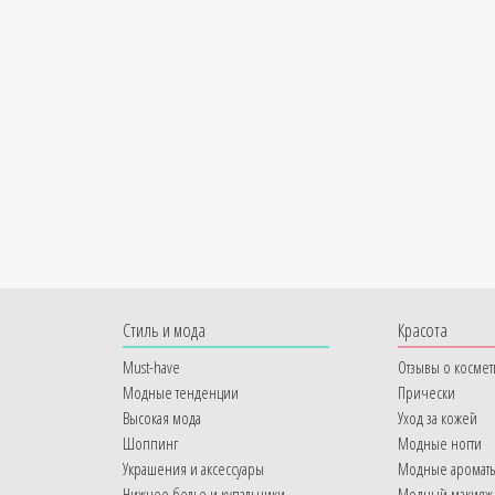
Cтиль и мода
Красота
Must-have
Отзывы о космет
Модные тенденции
Прически
Высокая мода
Уход за кожей
Шоппинг
Модные ногти
Украшения и аксессуары
Модные аромат
Нижнее белье и купальники
Модный макияж