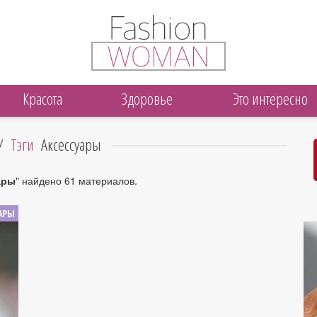
Красота
Здоровье
Это интересно
/
Тэги
Аксессуары
ары
" найдено 61 материалов.
АРЫ