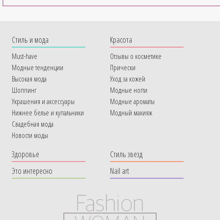
Cтиль и мода
Красота
Must-have
Отзывы о косметике
Модные тенденции
Прически
Высокая мода
Уход за кожей
Шоппинг
Модные ногти
Украшения и аксессуары
Модные ароматы
Нижнее белье и купальники
Модный макияж
Свадебная мода
Новости моды
Здоровье
Стиль звезд
Это интересно
Nail art