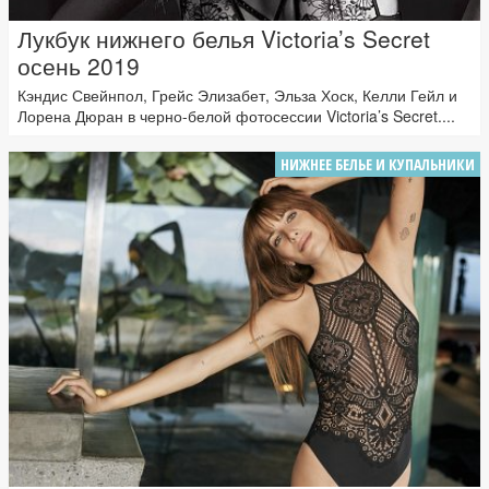
Лукбук нижнего белья Victoria’s Secret
осень 2019
Кэндис Свейнпол, Грейс Элизабет, Эльза Хоск, Келли Гейл и
Лорена Дюран в черно-белой фотосессии Victoria’s Secret....
НИЖНЕЕ БЕЛЬЕ И КУПАЛЬНИКИ