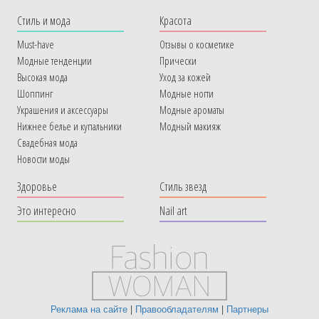
Cтиль и мода
Красота
Must-have
Отзывы о косметике
Модные тенденции
Прически
Высокая мода
Уход за кожей
Шоппинг
Модные ногти
Украшения и аксессуары
Модные ароматы
Нижнее белье и купальники
Модный макияж
Свадебная мода
Новости моды
Здоровье
Стиль звезд
Это интересно
Nail art
Реклама на сайте
|
Правообладателям
|
Партнеры