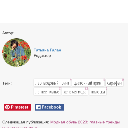
Автор:
Татьяна Галан
Редактор
9
10
16
леопардовый принт
цветочный принт
сарафан
Теги:
37
625
7
летнее платье
женская мода
полоска
Pinterest
Facebook
Следующая публикация:
Модная обувь 2023: главные тренды
сезона весна-лето