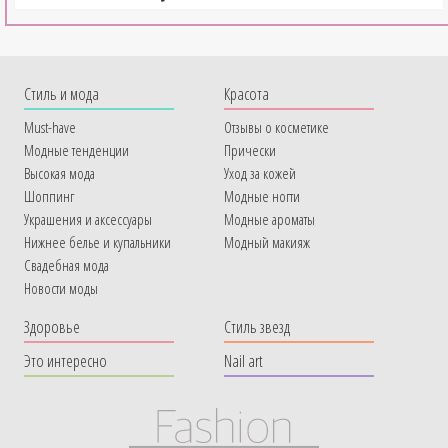
Cтиль и мода
Красота
Must-have
Отзывы о косметике
Модные тенденции
Прически
Высокая мода
Уход за кожей
Шоппинг
Модные ногти
Украшения и аксессуары
Модные ароматы
Нижнее белье и купальники
Модный макияж
Свадебная мода
Новости моды
Здоровье
Стиль звезд
Это интересно
Nail art