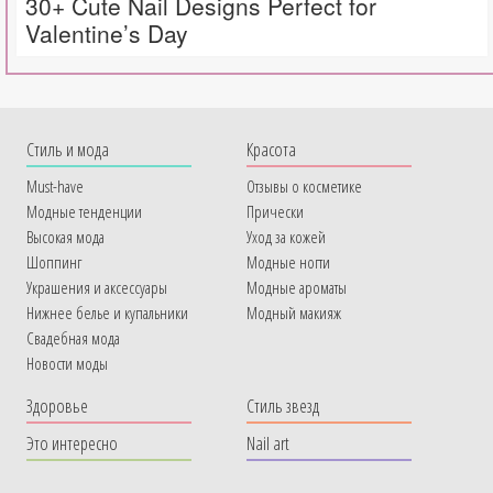
30+ Cute Nail Designs Perfect for
Valentine’s Day
Cтиль и мода
Красота
Must-have
Отзывы о косметике
Модные тенденции
Прически
Высокая мода
Уход за кожей
Шоппинг
Модные ногти
Украшения и аксессуары
Модные ароматы
Нижнее белье и купальники
Модный макияж
Свадебная мода
Новости моды
Здоровье
Стиль звезд
Это интересно
Nail art