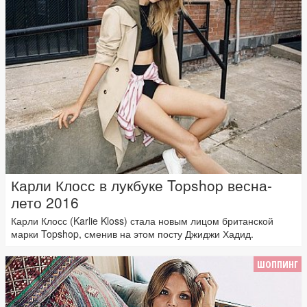
Карли Клосс в лукбуке Topshop весна-
лето 2016
Карли Клосс (Karlie Kloss) стала новым лицом британской
марки Topshop, сменив на этом посту Джиджи Хадид.
ШОППИНГ