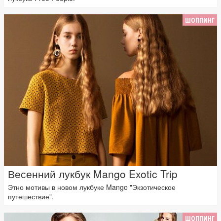
ШОППИНГ
Весенний лукбук Mango Exotic Trip
Этно мотивы в новом лукбуке Mango "Экзотическое
путешествие".
ШОППИНГ