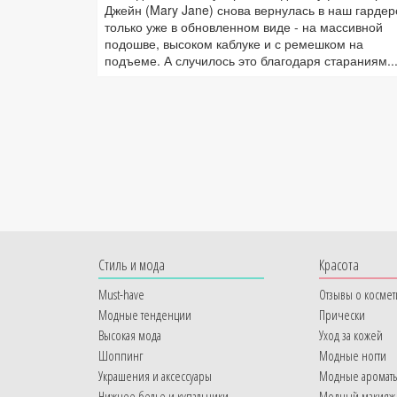
Джейн (Mary Jane) снова вернулась в наш гардер
только уже в обновленном виде - на массивной
подошве, высоком каблуке и с ремешком на
подъеме. А случилось это благодаря стараниям..
Cтиль и мода
Красота
Must-have
Отзывы о космет
Модные тенденции
Прически
Высокая мода
Уход за кожей
Шоппинг
Модные ногти
Украшения и аксессуары
Модные аромат
Нижнее белье и купальники
Модный макияж