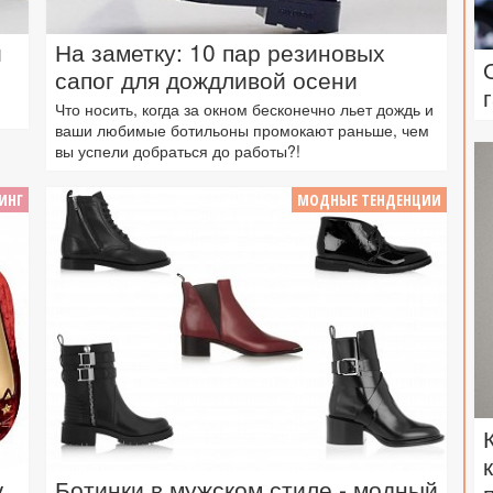
и
На заметку: 10 пар резиновых
сапог для дождливой осени
Что носить, когда за окном бесконечно льет дождь и
ваши любимые ботильоны промокают раньше, чем
вы успели добраться до работы?!
ИНГ
МОДНЫЕ ТЕНДЕНЦИИ
y
Ботинки в мужском стиле - модный