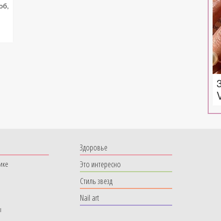
об,
.
Здоровье
Это интересно
ике
Стиль звезд
Nail art
ы