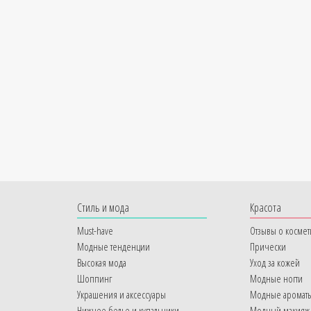
Cтиль и мода
Красота
Must-have
Отзывы о космет
Модные тенденции
Прически
Высокая мода
Уход за кожей
Шоппинг
Модные ногти
Украшения и аксессуары
Модные аромат
Нижнее белье и купальники
Модный макияж