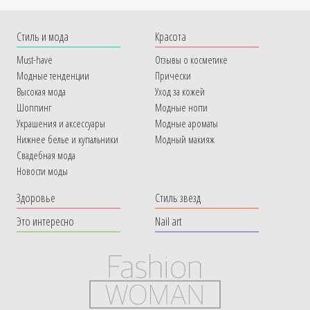
Cтиль и мода
Красота
Must-have
Отзывы о косметике
Модные тенденции
Прически
Высокая мода
Уход за кожей
Шоппинг
Модные ногти
Украшения и аксессуары
Модные ароматы
Нижнее белье и купальники
Модный макияж
Свадебная мода
Новости моды
Здоровье
Стиль звезд
Это интересно
Nail art