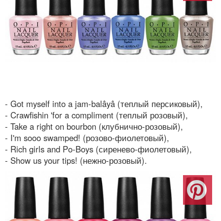
- Got myself into a jam-balâyâ (теплый персиковый),
- Crawfishin 'for a compliment (теплый розовый),
- Take a right on bourbon (клубнично-розовый),
- I'm sooo swamped! (розово-фиолетовый),
- Rich girls and Po-Boys (сиренево-фиолетовый),
- Show us your tips! (нежно-розовый).