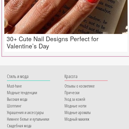
30+ Cute Nail Designs Perfect for
Valentine’s Day
Cтиль и мода
Красота
Must-have
Отзывы о косметике
Модные тенденции
Прически
Высокая мода
Уход за кожей
Шоппинг
Модные ногти
Украшения и аксессуары
Модные ароматы
Нижнее белье и купальники
Модный макияж
Свадебная мода