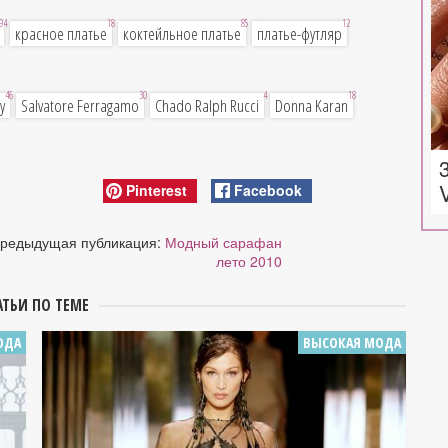
94
18
85
12
красное платье
коктейльное платье
платье-футляр
46
30
4
18
y
Salvatore Ferragamo
Chado Ralph Rucci
Donna Karan
Pinterest
Facebook
редыдущая публикация:
Модный сарафан
лето 2010
АТЬИ ПО ТЕМЕ
ОДА
ВЫСОКАЯ МОДА