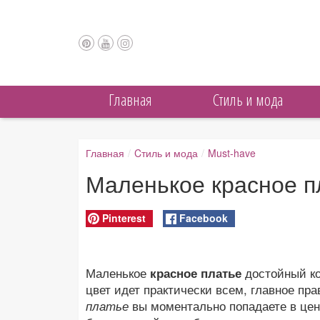
Главная
Cтиль и мода
Главная
/
Cтиль и мода
/
Must-have
Маленькое красное п
Pinterest
Facebook
Маленькое
красное платье
достойный ко
цвет идет практически всем, главное пр
платье
вы моментально попадаете в цен