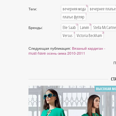
76
вечерняя мода
вечернее платье
Теги:
1
платье футляр
59
39
Elie Saab
Lanvin
Stella McCartne
Бренды:
4
28
Versus
Victoria Beckham
Следующая публикация:
Вязаный кардиган -
must-have осень-зима 2010-2011
П
СТ
ВЫСОКАЯ М