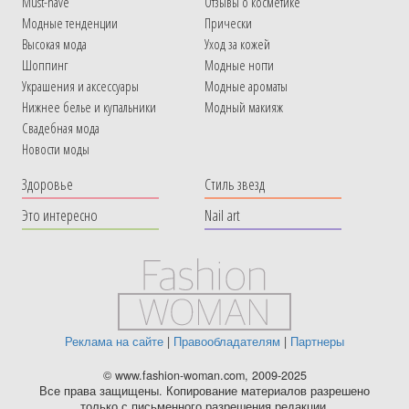
Must-have
Отзывы о косметике
Модные тенденции
Прически
Высокая мода
Уход за кожей
Шоппинг
Модные ногти
Украшения и аксессуары
Модные ароматы
Нижнее белье и купальники
Модный макияж
Свадебная мода
Новости моды
Здоровье
Стиль звезд
Это интересно
Nail art
Реклама на сайте
|
Правообладателям
|
Партнеры
© www.fashion-woman.com, 2009-2025
Все права защищены. Копирование материалов разрешено
только с письменного разрешения редакции.