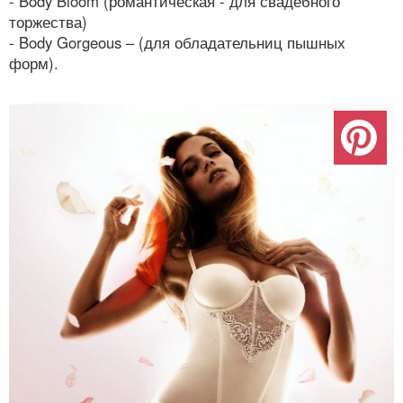
- Body Bloom (романтическая - для свадебного
торжества)
- Body Gorgeous – (для обладательниц пышных
форм).