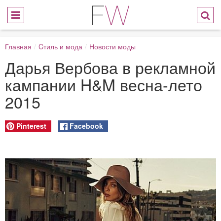
Главная
/
Cтиль и мода
/
Новости моды
Дарья Вербова в рекламной
кампании H&M весна-лето
2015
Pinterest
Facebook