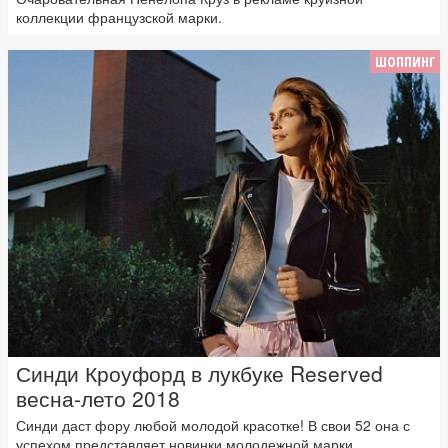
коллекции французской марки.
ШОППИНГ
Синди Кроуфорд в лукбуке Reserved
весна-лето 2018
Синди даст фору любой молодой красотке! В свои 52 она с
успехом представляет новинки молодежной марки....