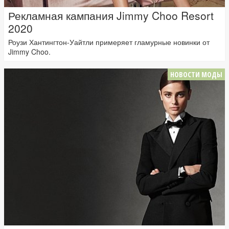
Рекламная кампания Jimmy Choo Resort
2020
Роузи Хантингтон-Уайтли примеряет гламурные новинки от
Jimmy Choo.
НОВОСТИ МОДЫ