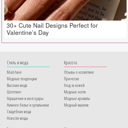
30+ Cute Nail Designs Perfect for
Valentine’s Day
Cтиль и мода
Красота
Must-have
Отзывы о косметике
Модные тенденции
Прически
Высокая мода
Уход за кожей
Шоппинг
Модные ногти
Украшения и аксессуары
Модные ароматы
Нижнее белье и купальники
Модный макияж
Свадебная мода
Новости моды