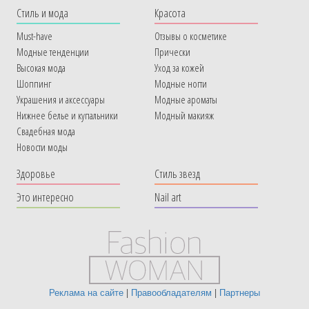
Cтиль и мода
Красота
Must-have
Отзывы о косметике
Модные тенденции
Прически
Высокая мода
Уход за кожей
Шоппинг
Модные ногти
Украшения и аксессуары
Модные ароматы
Нижнее белье и купальники
Модный макияж
Свадебная мода
Новости моды
Здоровье
Стиль звезд
Это интересно
Nail art
Реклама на сайте
|
Правообладателям
|
Партнеры