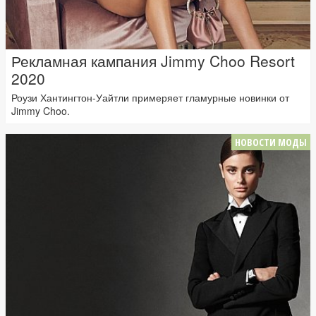
Рекламная кампания Jimmy Choo Resort
2020
Роузи Хантингтон-Уайтли примеряет гламурные новинки от
Jimmy Choo.
НОВОСТИ МОДЫ