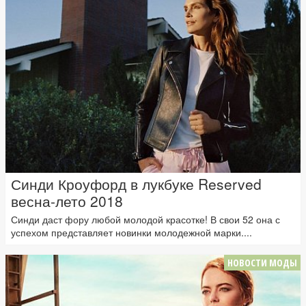
Синди Кроуфорд в лукбуке Reserved
весна-лето 2018
Синди даст фору любой молодой красотке! В свои 52 она с
успехом представляет новинки молодежной марки....
НОВОСТИ МОДЫ