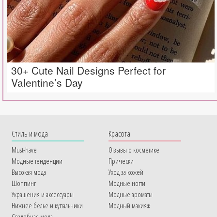
30+ Cute Nail Designs Perfect for
Valentine’s Day
Cтиль и мода
Красота
Must-have
Отзывы о косметике
Модные тенденции
Прически
Высокая мода
Уход за кожей
Шоппинг
Модные ногти
Украшения и аксессуары
Модные ароматы
Нижнее белье и купальники
Модный макияж
Свадебная мода