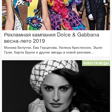
Рекламная кампания Dolce & Gabbana
весна-лето 2019
Моника Белуччи, Ева Герцигова, Хелена Кристенсен, Эшли
Грэм, Карла Бруни и другие звезды в новой рекламе...
НОВОСТИ МОДЫ