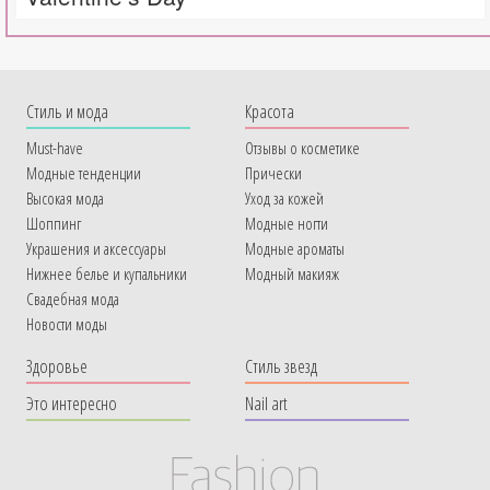
Cтиль и мода
Красота
Must-have
Отзывы о косметике
Модные тенденции
Прически
Высокая мода
Уход за кожей
Шоппинг
Модные ногти
Украшения и аксессуары
Модные ароматы
Нижнее белье и купальники
Модный макияж
Свадебная мода
Новости моды
Здоровье
Стиль звезд
Это интересно
Nail art