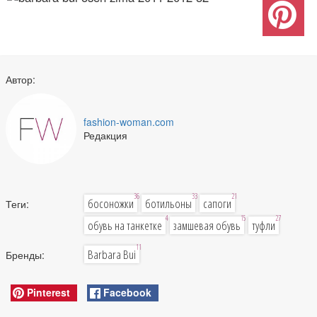
Автор:
fashion-woman.com
Редакция
36
33
21
босоножки
ботильоны
сапоги
Теги:
4
15
27
обувь на танкетке
замшевая обувь
туфли
11
Barbara Bui
Бренды:
Pinterest
Facebook