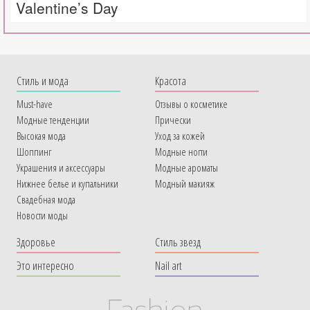
Valentine’s Day
Cтиль и мода
Красота
Must-have
Отзывы о косметике
Модные тенденции
Прически
Высокая мода
Уход за кожей
Шоппинг
Модные ногти
Украшения и аксессуары
Модные ароматы
Нижнее белье и купальники
Модный макияж
Свадебная мода
Новости моды
Здоровье
Стиль звезд
Это интересно
Nail art