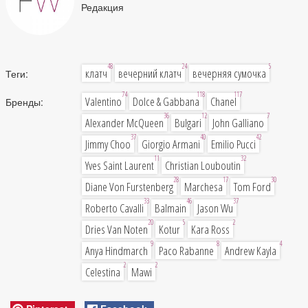
Редакция
48
24
5
клатч
вечерний клатч
вечерняя сумочка
Теги:
74
118
117
Valentino
Dolce & Gabbana
Chanel
Бренды:
36
12
7
Alexander McQueen
Bulgari
John Galliano
37
40
42
Jimmy Choo
Giorgio Armani
Emilio Pucci
11
32
Yves Saint Laurent
Christian Louboutin
28
17
30
Diane Von Furstenberg
Marchesa
Tom Ford
33
46
37
Roberto Cavalli
Balmain
Jason Wu
20
5
2
Dries Van Noten
Kotur
Kara Ross
9
8
4
Anya Hindmarch
Paco Rabanne
Andrew Kayla
2
2
Celestina
Mawi