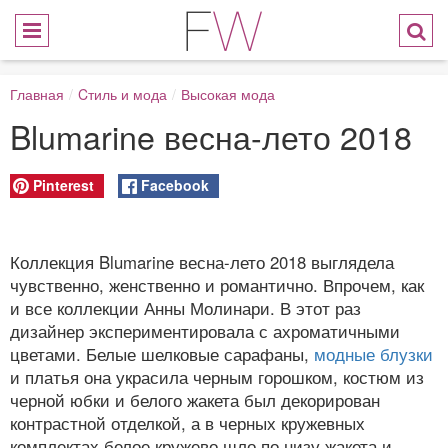
Главная
/
Cтиль и мода
/
Высокая мода
Blumarine весна-лето 2018
Pinterest
Facebook
Коллекция Blumarine весна-лето 2018 выглядела
чувственно, женственно и романтично. Впрочем, как
и все коллекции Анны Молинари. В этот раз
дизайнер экспериментировала с ахроматичными
цветами. Белые шелковые сарафаны,
модные блузки
и платья она украсила черным горошком, костюм из
черной юбки и белого жакета был декорирован
контрастной отделкой, а в черных кружевных
комплектах белое кружево шло по низу жакета и