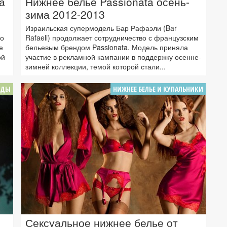
а
Нижнее белье Passionata осень-
зима 2012-2013
Израильская супермодель Бар Рафаэли (Bar
но
Rafaeli) продолжает сотрудничество с французским
е
бельевым брендом Passionata. Модель приняла
ой
участие в рекламной кампании в поддержку осенне-
зимней коллекции, темой которой стали...
ОДЫ
НИЖНЕЕ БЕЛЬЕ И КУПАЛЬНИКИ
Сексуальное нижнее белье от