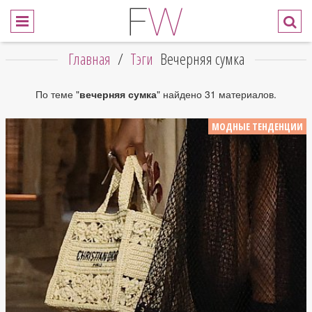
Главная
/
Тэги
Вечерняя сумка
По теме "
вечерняя сумка
" найдено 31 материалов.
МОДНЫЕ ТЕНДЕНЦИИ