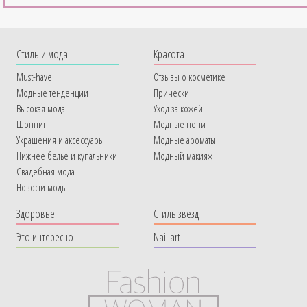
Cтиль и мода
Красота
Must-have
Отзывы о косметике
Модные тенденции
Прически
Высокая мода
Уход за кожей
Шоппинг
Модные ногти
Украшения и аксессуары
Модные ароматы
Нижнее белье и купальники
Модный макияж
Свадебная мода
Новости моды
Здоровье
Стиль звезд
Это интересно
Nail art