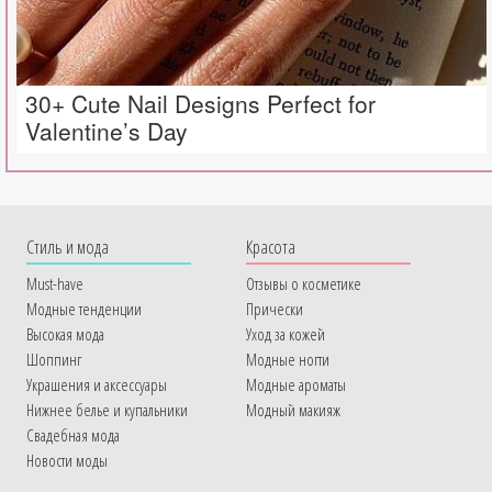
30+ Cute Nail Designs Perfect for
Valentine’s Day
Cтиль и мода
Красота
Must-have
Отзывы о косметике
Модные тенденции
Прически
Высокая мода
Уход за кожей
Шоппинг
Модные ногти
Украшения и аксессуары
Модные ароматы
Нижнее белье и купальники
Модный макияж
Свадебная мода
Новости моды