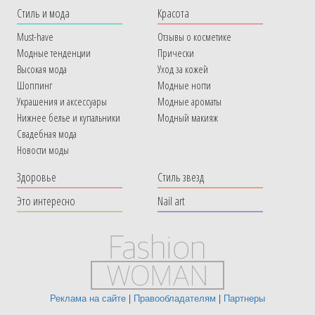
Cтиль и мода
Красота
Must-have
Отзывы о косметике
Модные тенденции
Прически
Высокая мода
Уход за кожей
Шоппинг
Модные ногти
Украшения и аксессуары
Модные ароматы
Нижнее белье и купальники
Модный макияж
Свадебная мода
Новости моды
Здоровье
Стиль звезд
Это интересно
Nail art
Реклама на сайте
|
Правообладателям
|
Партнеры